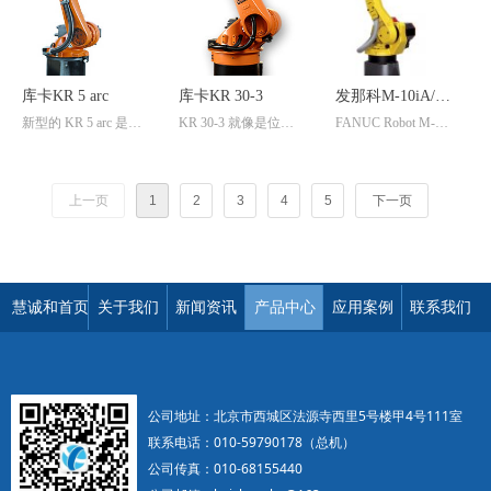
库卡KR 5 arc
库卡KR 30-3
发那科M-10iA/M-
新型的 KR 5 arc 是库
KR 30-3 就像是位行
FANUC Robot M-
20iA
卡机器人系列产品中
为艺术家，它形同拳
10iA/M-20iA是电缆内
最小的机器人。
头的工作空间为应用
置式小型搬运机器人
领域提供了节省空间
上一页
1
2
3
4
5
下一页
和成本的设备方案。
慧诚和首页
关于我们
新闻资讯
产品中心
应用案例
联系我们
公司地址：北京市西城区法源寺西里5号楼甲4号111室
联系电话：010-59790178（总机）
公司传真：010-68155440