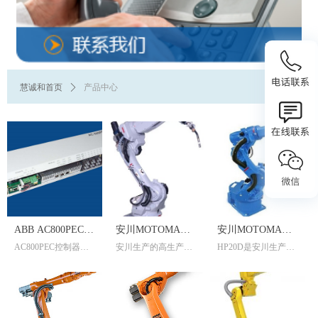
慧诚和首页
ꄲ
产品中心
ABB AC800PEC系
安川MOTOMAN-
安川MOTOMAN
AC800PEC控制器是
安川生产的高生产效
HP20D是安川生产的
列产品
MA1400
HP20D
目前过程控制系统产
率弧焊机器人
主要用于搬运、弧
品中性能最先进的,具
焊、激光焊接切割等
有全集成自动化功能
领域的6轴机器人
的控制器