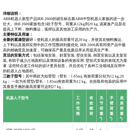
详细说明：
ABB机器人新型产品IRB 2600的诞生标志着ABB中型机器人家族的进一步
壮大。IRB 2600家族包含3款子型号，荷重从12kg到20 kg, 该家族产品旨在
提高上下料，物料搬运，弧焊以及其他加工应用的生产力。
主要特征及用途：
全新的紧凑型设计：
使机器人的最高荷重可达20 kg，并使其在物料搬运、
上下料以及弧焊应用中的工作范围得到最优化. IRB 2600具有同类产品中最
高的精确度及加速度，可确保高产量及低废品率从而提高生产率。
灵活的安装方式：
包括落地安装、斜置安装, 壁挂安装, 倒置安装以及支架安
装, 有助于减少占地面积以及增加设备的有效应用. 壁挂式安装的表现尤为显
著. 这些特点使工作站的设计更具创意，并且优化了各种工业领域及应用中
的机器人占地面积。
三款子型号：
其中两款为短臂型（臂长：1.65m), 有效荷重分别为12 kg,20
kg； 一款为长臂型(臂长：1.85m)有效荷重为12 kg。在拾取和包装的应用中
其垂直手腕的最高荷重可达到27 kg 。
机器人子型号
工
有
关
手
底
作
效
节
臂
座
范
载
荷
荷
荷
围
荷
重
重
重
*)
*)
*)